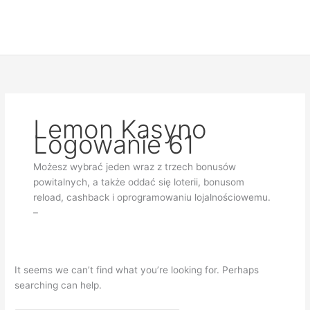
Skip
Search
to
for:
content
Lemon Kasyno
Logowanie 61
Możesz wybrać jeden wraz z trzech bonusów
powitalnych, a także oddać się loterii, bonusom
reload, cashback i oprogramowaniu lojalnościowemu.
–
It seems we can’t find what you’re looking for. Perhaps
searching can help.