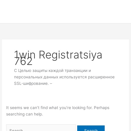
Skip
Search
to
for:
content
1win Registratsiya
762
С Целью защиты каждой транзакции и
персональных данных используется расширенное
SSL-шифрование. –
It seems we can’t find what you’re looking for. Perhaps
searching can help.